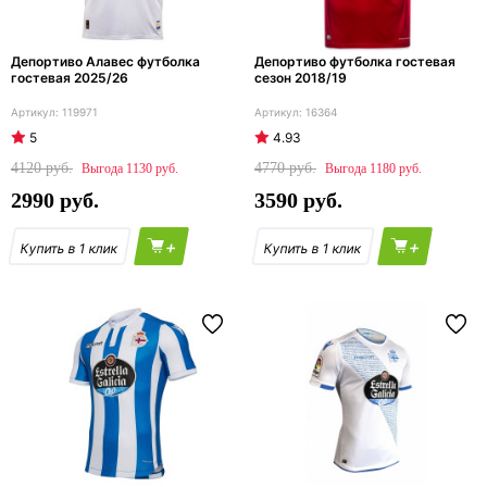
Депортиво Алавес футболка
Депортиво футболка гостевая
гостевая 2025/26
сезон 2018/19
119971
16364
5
4.93
4120
4770
1130
1180
2990
3590
+
+