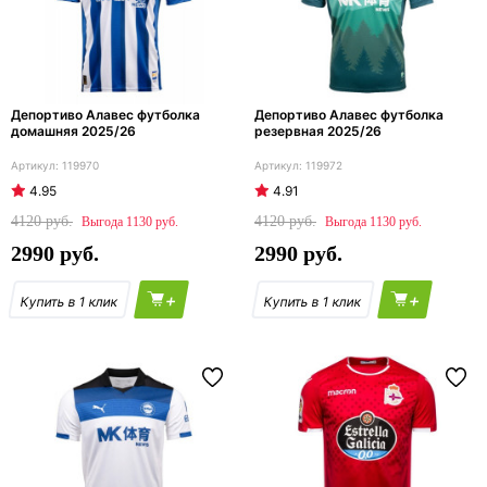
Депортиво Алавес футболка
Депортиво Алавес футболка
домашняя 2025/26
резервная 2025/26
119970
119972
4.95
4.91
4120
4120
1130
1130
2990
2990
+
+