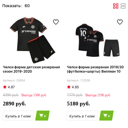
Показать:
Челси форма детская резервная
Челси форма резервная 2019/20
сезон 2019-2020
(футболка+шорты) Виллиан 10
20834
112539
4.87
4.85
4390
7370
1500
2190
2890
5180
+
+