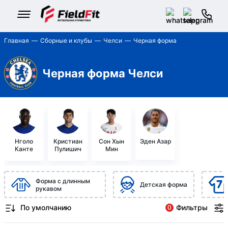
Главная
Сборные и клубы
Челси
Черная форма
Черная форма Челси
Нголо
Кристиан
Сон Хын
Эден Азар
Канте
Пулишич
Мин
Форма с длинным
Детская форма
рукавом
Фильтры
0