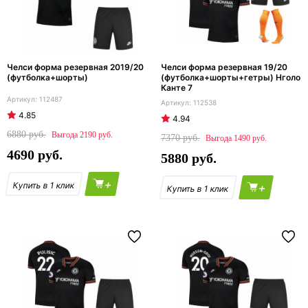
Челси форма резервная 2019/20
Челси форма резервная 19/20
(футболка+шорты)
(футболка+шорты+гетры) Нголо
Канте 7
112487
112538
4.85
4.94
6880
2190
7370
1490
4690
5880
+
+