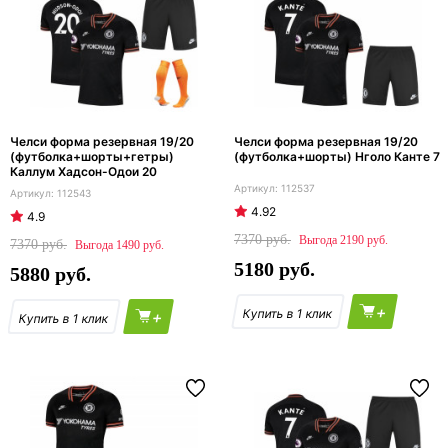
Челси форма резервная 19/20
Челси форма резервная 19/20
(футболка+шорты+гетры)
(футболка+шорты) Нголо Канте 7
Каллум Хадсон-Одои 20
112537
112543
4.92
4.9
7370
2190
7370
1490
5180
5880
+
+