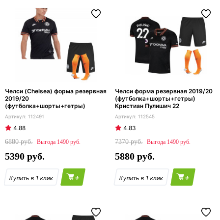
Челси (Chelsea) форма резервная
Челси форма резервная 2019/20
2019/20
(футболка+шорты+гетры)
(футболка+шорты+гетры)
Кристиан Пулишич 22
112491
112545
4.88
4.83
6880
7370
1490
1490
5390
5880
+
+