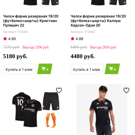
Челси форма резервная 19/20
Челси форма резервная 19/20
(футболка+шорты) Кристиан
(футболка+шорты) Каллум
Пулишич 22
Хадсон-Одои 20
112544
112542
4.89
4.88
7370
6490
2190
2010
5180
4480
+
+