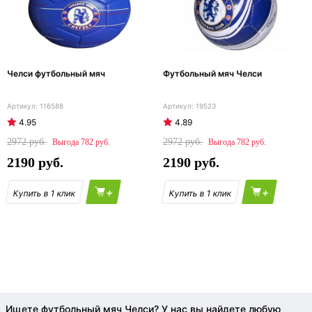
Челси футбольный мяч
Футбольный мяч Челси
116588
19523
4.95
4.89
2972
2972
782
782
2190
2190
+
+
Ищете футбольный мяч Челси? У нас вы найдете любую