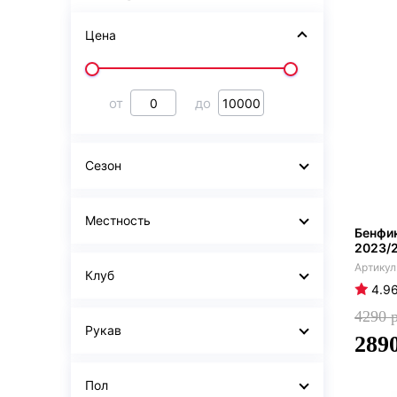
Цена
от
до
Сезон
Местность
Бенфи
2023/
Клуб
4.9
4290
Рукав
289
Пол