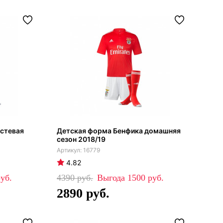
остевая
Детская форма Бенфика домашняя
сезон 2018/19
16779
4.82
4390
1500
2890