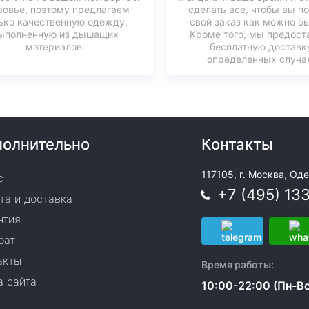
ровье, поэтому предлагаем
сделать все, чтобы вы п
ько качественную одежду,
свой заказ как можно б
ыполненную из дышащих
Кроме того, мы предост
материалов.
бесплатную доставк
определенных случая
олнительно
Контакты
117105, г. Москва, Оде
с
+7 (495) 13
та и доставка
нтия
рат
акты
Время работы:
а сайта
10:00-22:00 (Пн-Вс