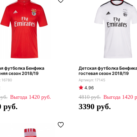
ая футболка Бенфика
Детская футболка Бенфик
яя сезон 2018/19
гостевая сезон 2018/19
16780
17145
2
4.96
1420
4810
1420
0
3390