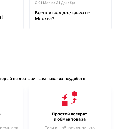
С 01 Мая по 31 Декабря
Бесплатная доставка по
в!
Москве*
орый не доставит вам никаких неудобств.
а
Простой возврат
и обмен товара
тремимся
Если вы обнаружили, что