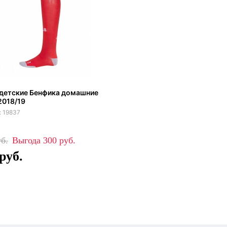
 детские Бенфика домашние
2018/19
19837
300