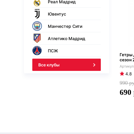
Реал Мадрид
Ювентус
Манчестер Сити
Атлетико Мадрид
ПСЖ
Гетры
сезон 
Все клубы
4.8
990
690