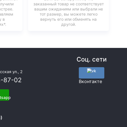
олучили
заказанный товар не соответствует
ыстрее.
вашим ожиданиям или выбрали не
авляем
тот размер, вы можете легко
у в
вернуть его или обменять на
х*.
другой.
Соц. сети
сская ул., 2
3-87-02
Вконтакте
)