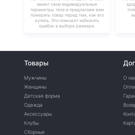
имеет свои индивидуальные
здо
параметры тела и предлагаем вам
тол
померить товар перед тем, как его
в
купить. Это поможет избежать
ошибок в выборе размера.
Товары
Доп
Мужчины
О на
Женщины
Опла
Детская форма
Гара
Одежда
Возв
Аксессуары
Конт
Клубы
Карт
Сборные