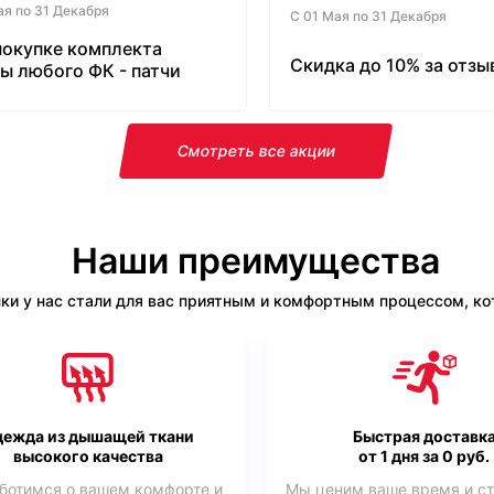
ая по 31 Декабря
С 01 Мая по 31 Декабря
покупке комплекта
Скидка до 10% за отзы
ы любого ФК - патчи
латно!
Смотреть все акции
Наши преимущества
ки у нас стали для вас приятным и комфортным процессом, кот
ежда из дышащей ткани
Быстрая доставк
высокого качества
от 1 дня за 0 руб.
ботимся о вашем комфорте и
Мы ценим ваше время и с