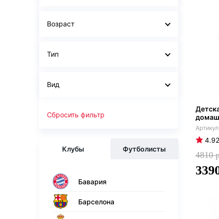
Возраст
Тип
Вид
Детск
Сбросить фильтр
домашн
4.9
Клубы
Футболисты
4810
339
Бавария
Барселона