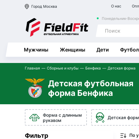
О нас
Опл
Город
Москва
Понедельник-Воскре
Мужчины
Женщины
Дети
Футбол
Главная
Сборные и клубы
Бенфика
Детская форма
Детская футбольная
форма Бенфика
Форма с длинным
Детская форм
рукавом
Фильтр