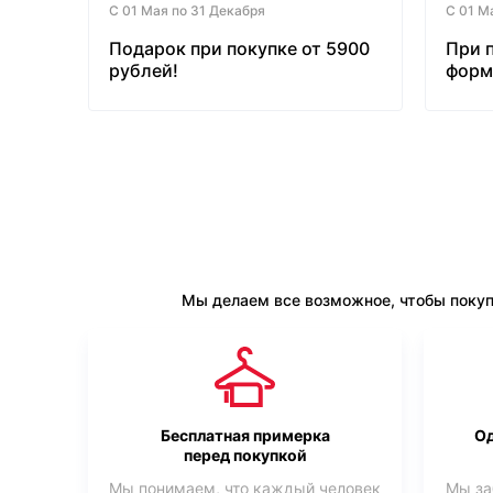
С 01 Мая по 31 Декабря
С 01 М
Подарок при покупке от 5900
При 
рублей!
форм
бесп
Мы делаем все возможное, чтобы покуп
Бесплатная примерка
Од
перед покупкой
Мы понимаем, что каждый человек
Мы за