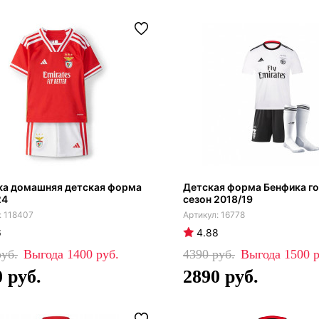
ка домашняя детская форма
Детская форма Бенфика г
24
сезон 2018/19
118407
16778
6
4.88
1400
4390
1500
0
2890