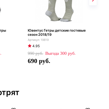
етры
Ювентус Гетры детские гостевые
Гет
сезон 2018/19
гос
19819
4.95
4
990
300
99
690
6
отрят