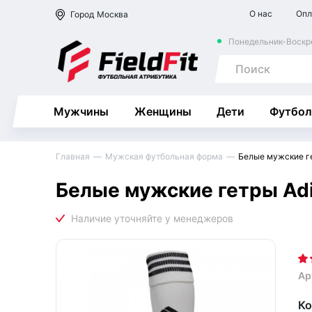
О нас
Опл
Город
Москва
Понедельник-Воскре
Мужчины
Женщины
Дети
Футбол
Главная
Мужская футбольная форма
Белые мужские г
Белые мужские гетры Ad
Ар
Ко