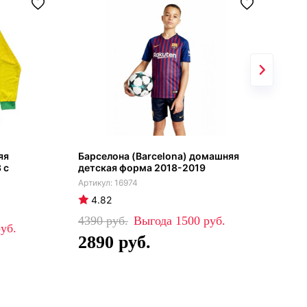
яя
Барселона (Barcelona) домашняя
Реа
 с
детская форма 2018-2019
кос
202
16974
4.82
4
4390
1500
81
2890
5