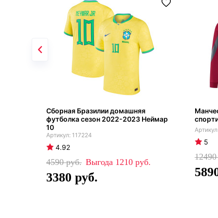
Сборная Бразилии домашняя
Манче
футболка сезон 2022-2023 Неймар
спорт
10
117224
5
4.92
1249
4590
1210
589
3380