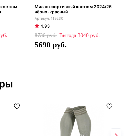
 костюм
Милан спортивный костюм 2024/25
Кос
и
чёрно-красный
чёр
119230
4.93
4
8730
3040
84
5690
5
тры