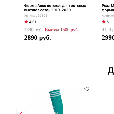
Форма Аякс детская для гостевых
Реал М
выездов сезон 2019-2020
форма
20308
4.91
5
4390
1500
4120
2890
299
Д