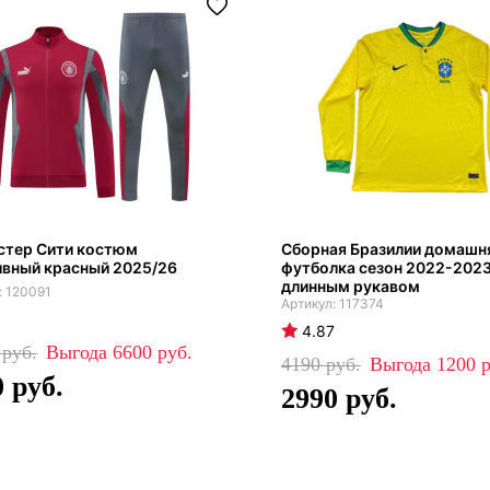
стер Сити костюм
Сборная Бразилии домашн
ивный красный 2025/26
футболка сезон 2022-2023
длинным рукавом
120091
117374
4.87
0
6600
4190
1200
0
2990