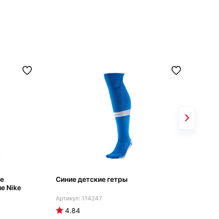
е
Синие детские гетры
Гет
е Nike
вра
114247
4.84
4