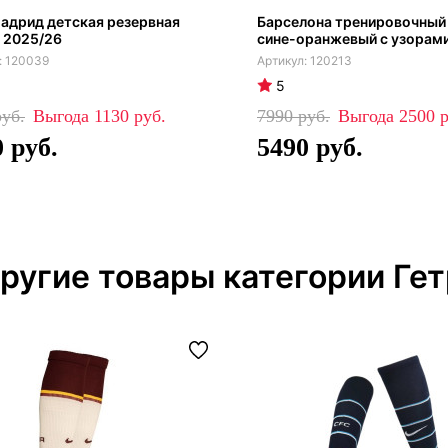
адрид детская резервная
Барселона тренировочный
 2025/26
сине-оранжевый с узорам
120039
120213
5
1130
7990
2500
0
5490
ругие товары категории Ге