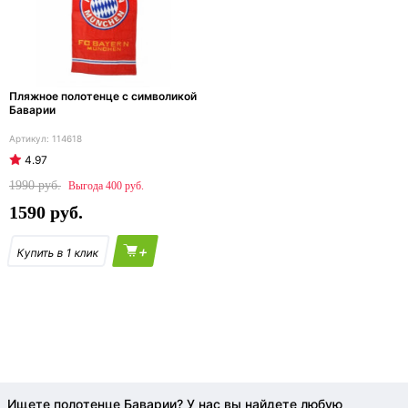
Пляжное полотенце с символикой
Баварии
114618
4.97
1990
400
1590
+
Ищете полотенце Баварии? У нас вы найдете любую