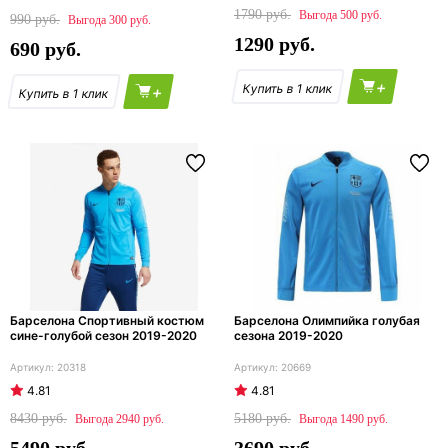
1790
500
990
300
1290
690
+
+
Барселона Спортивный костюм
Барселона Олимпийка голубая
сине-голубой сезон 2019-2020
сезона 2019-2020
20318
20669
4.81
4.81
8430
5180
2940
1490