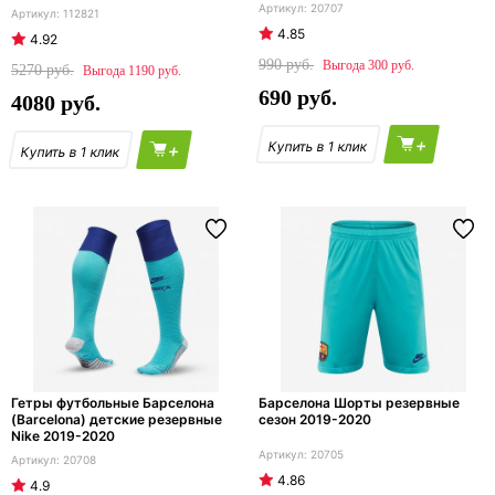
20707
112821
4.85
4.92
990
300
5270
1190
690
4080
+
+
Гетры футбольные Барселона
Барселона Шорты резервные
(Barcelona) детские резервные
сезон 2019-2020
Nike 2019-2020
20705
20708
4.86
4.9