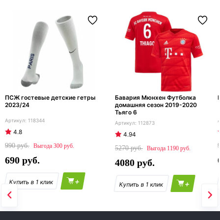
ПСЖ гостевые детские гетры
Бавария Мюнхен Футболка
2023/24
домашняя сезон 2019-2020
Тьяго 6
118344
112873
4.8
4.94
990
300
5270
1190
690
4080
+
+