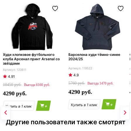
Худи хлопковое футбольного
Барселона худи тёмно-синее
клуба Арсенал принт Arsenal со
2024/25
звёздами
119522
120611
4.9
4.91
5760
1470
10450
6160
4290
4290
+
+
Другие пользователи также смотрят