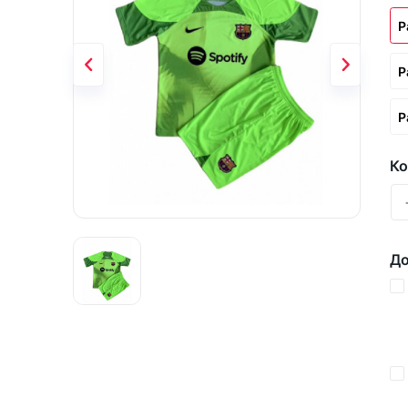
Р
Р
Р
Ко
До