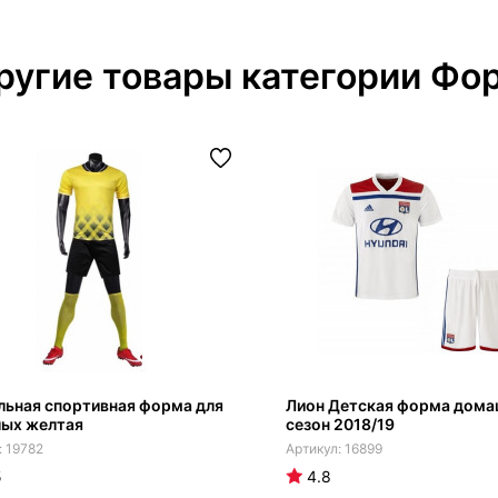
ругие товары категории Фо
льная спортивная форма для
Лион Детская форма дома
лых желтая
сезон 2018/19
19782
16899
5
4.8