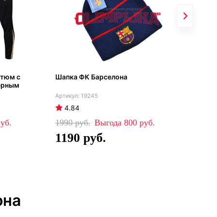
стюм с
Шапка ФК Барселона
Бар
чёрным
син
202
19245
4.84
4
1990
800
84
1190
5
она