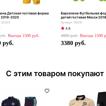
она Детская гостевая форма
Барселона Футбольная фо
 2019-2020
детей гостевая Месси 201
20303
19208
5
4.8
1500
4880
1500
0
3380
С этим товаром покупают