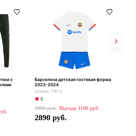
стюм с
Барселона детская гостевая форма
Бар
олнии
2023-2024
118115
5
4
3990
1100
39
2890
2