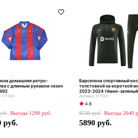
лона домашняя ретро-
Барселона спортивный ко
ка с длинным рукавом сезон
толстовкой на короткой м
1992
2023-2024 тёмно-зеленый
117330
117939
4.8
1200
8530
2640
0
5890