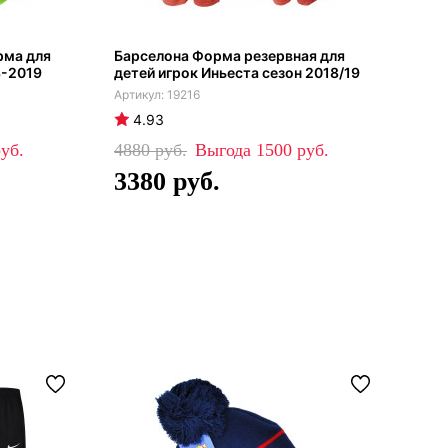
рма для
Барселона Форма резервная для
Бар
8-2019
детей игрок Иньеста сезон 2018/19
фор
(фу
19216
4.93
4
4880
1500
60
3380
4