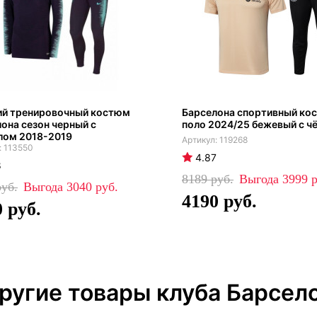
ий тренировочный костюм
Барселона спортивный ко
она сезон черный с
поло 2024/25 бежевый с 
лом 2018-2019
119268
113550
4.87
8
8189
3999
3040
4190
0
ругие товары клуба Барсел