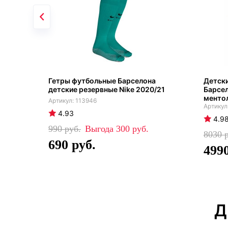
Гетры футбольные Барселона
Детск
детские резервные Nike 2020/21
Барсел
менто
113946
4.93
4.9
990
300
8030
690
499
Д