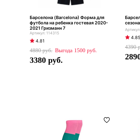
Барселона (Barcelona) Форма для
Барсел
футбола на ребенка гостевая 2020-
сезона
2021 Гризманн 7
114315
4.8
4.81
4390
4880
1500
289
3380