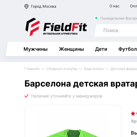
О нас
Опл
Город
Москва
Понедельник-Воскре
Мужчины
Женщины
Дети
Футбол
Главная
Сборные и клубы
Барселона
Детская форм
Барселона детская врат
Ар
Вы