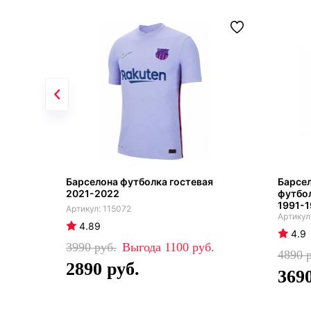
Барселона футболка гостевая
Барсе
2021-2022
футбол
1991-
115072
4.89
4.9
3990
1100
4890
2890
369