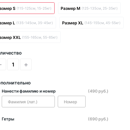
азмер S
Размер M
(115-125см, 15-25кг)
(125-135см, 25-35кг)
азмер L
Размер XL
(135-145см, 35-45кг)
(145-155см, 45-55кг)
азмер XXL
(155-165см, 55-65кг)
личество
-
+
полнительно
Нанести фамилию и номер
(490 руб.)
Гетры
(690 руб.)