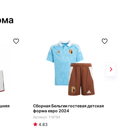
рма
шняя
Сборная Бельгии гостевая детская
Дом
форма евро 2024
сез
118784
4.83
4