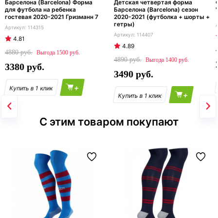
Барселона (Barcelona) Форма
Детская четвертая форма
для футбола на ребенка
Барселона (Barcelona) сезон
гостевая 2020-2021 Гризманн 7
2020-2021 (футболка + шорты +
гетры)
114315
114407
4.81
4.89
4880
1500
4890
1400
3380
3490
+
+
С этим товаром покупают