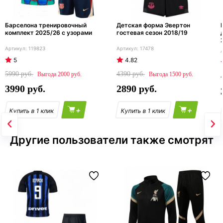
Барселона тренировочный
Детская форма Эвертон
комплект 2025/26 с узорами
гостевая сезон 2018/19
119823
17478
5
4.82
5990
4390
2000
1500
3990
2890
+
+
Другие пользователи также смотрят