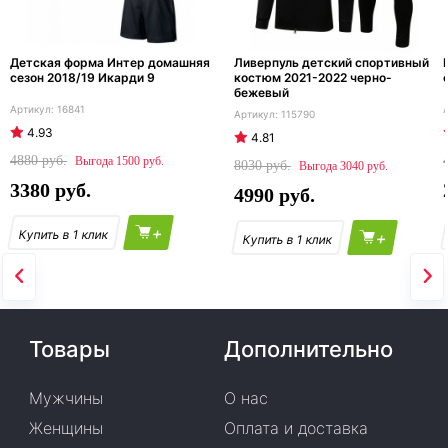
Детская форма Интер домашняя
Ливерпуль детский спортивный
сезон 2018/19 Икарди 9
костюм 2021-2022 черно-
бежевый
16841
115790
4.93
4.81
4880
1500
8030
3040
3380
4990
+
+
Товары
Дополнительно
Мужчины
О нас
Женщины
Оплата и доставка