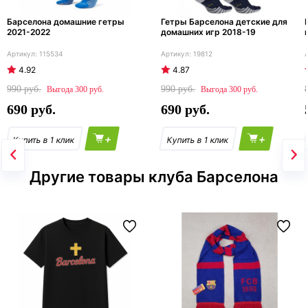
Барселона домашние гетры
Гетры Барселона детские для
2021-2022
домашних игр 2018-19
115534
19812
4.92
4.87
990
990
300
300
690
690
+
+
Другие товары клуба Барселона