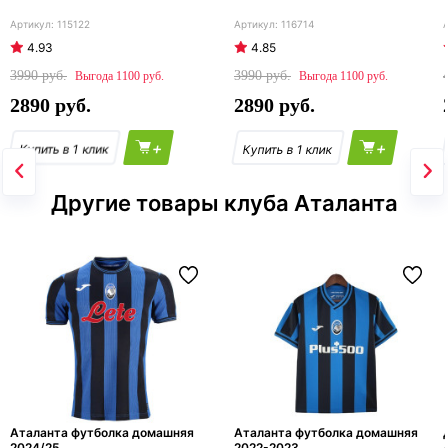
115122
116714
4.93
4.85
3990
3990
1100
1100
2890
2890
+
+
Другие товары клуба Аталанта
Аталанта футболка домашняя
Аталанта футболка домашняя
2024/25
2022-2023