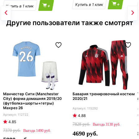
+
+
Другие пользователи также смотрят
Манчестер Сити (Manchester
Бавария тренировочный костюм
City) форма домашняя 2019/20
2020/21
(футболка+шорты+гетры)
Махрез 26
115292
112722
4.88
4.85
7828
3138
7370
1490
4690