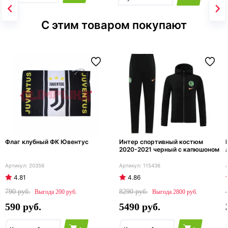
С этим товаром покупают
Флаг клубный ФК Ювентус
Интер спортивный костюм
2020-2021 черный с капюшоном
20356
115436
4.81
4.86
790
8290
200
2800
590
5490