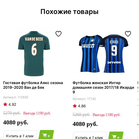
Похожие товары
Гостевая футболка Аякс сезона
Футболка женская Интер
2019-2020 Ван де Бек
домашняя сезон 2017/18 Икарди
9
112935
17142
4.92
4.86
5270
1190
5260
1180
4080
4080
+
+