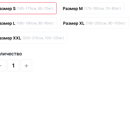
азмер S
Размер M
(165-175см, 60-70кг)
(175-180см, 70-80кг)
азмер L
Размер XL
(180-190см, 80-90кг)
(190-200см, 90-100кг)
азмер XXL
(200-210см, 100-120кг)
личество
-
+