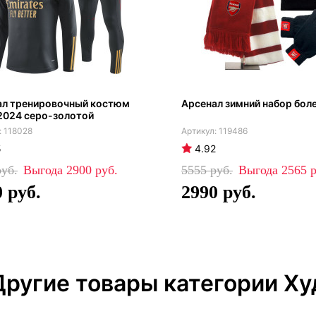
ал тренировочный костюм
Арсенал зимний набор бол
2024 серо-золотой
118028
119486
5
4.92
2900
5555
2565
0
2990
Другие товары категории Ху