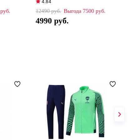
4.84
5
0
12490
7500
57
4990
4