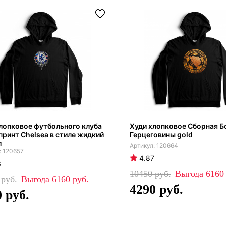
лопковое футбольного клуба
Худи хлопковое Сборная Б
принт Chelsea в стиле жидкий
Герцеговины gold
л
120664
120657
4.87
3
10450
616
0
6160
4290
0