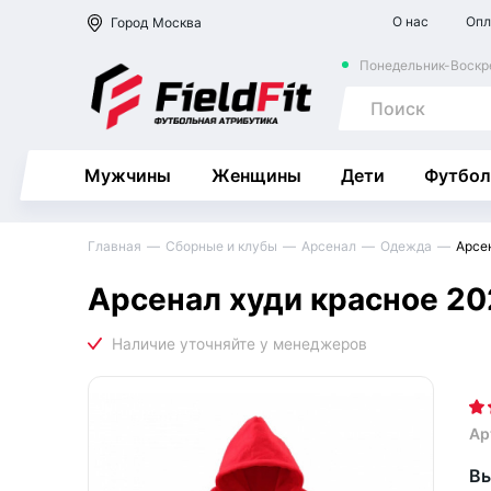
О нас
Опл
Город
Москва
Понедельник-Воскре
Мужчины
Женщины
Дети
Футбол
Главная
Сборные и клубы
Арсенал
Одежда
Арсе
Арсенал худи красное 20
Ар
Вы