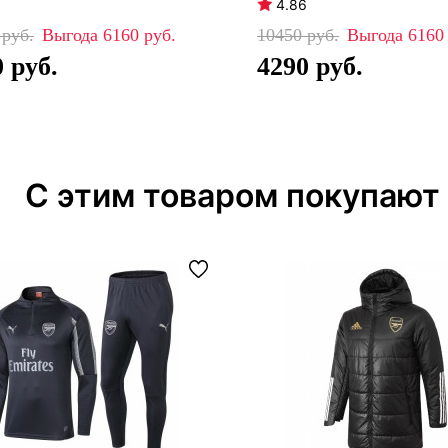
4.86
0
6160
10450
616
0
4290
С этим товаром покупают