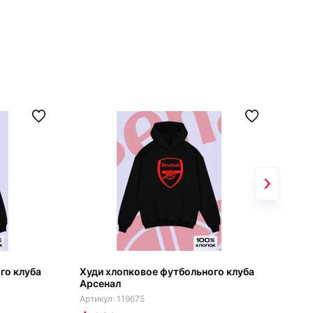
го клуба
Худи хлопковое футбольного клуба
Арс
Арсенал
119675