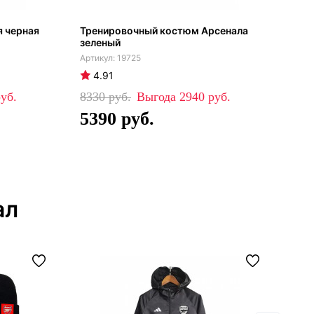
я черная
Тренировочный костюм Арсенала
Гет
зеленый
дом
19725
4.91
4
8330
2940
99
5390
6
ал