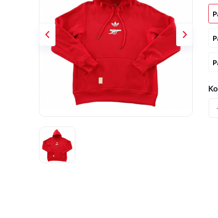
Р
Р
Р
Ко