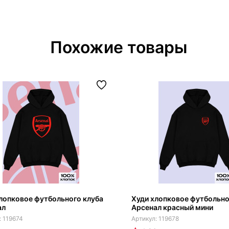
Похожие товары
лопковое футбольного клуба
Худи хлопковое футбольно
ал
Арсенал красный мини
119674
119678