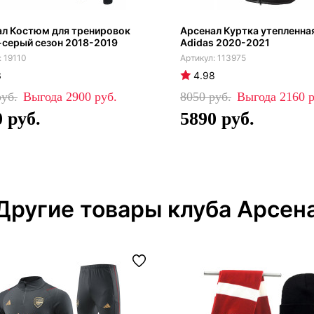
ал Костюм для тренировок
Арсенал Куртка утепленна
серый сезон 2018-2019
Adidas 2020-2021
19110
113975
3
4.98
2900
8050
2160
0
5890
Другие товары клуба Арсен