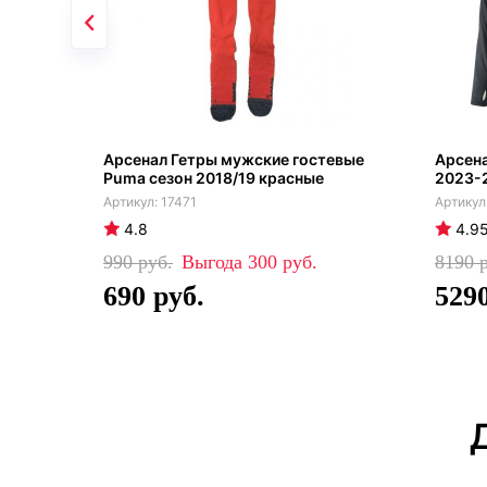
Арсенал Гетры мужские гостевые
Арсен
Puma сезон 2018/19 красные
2023-
17471
4.8
4.9
990
300
8190
690
529