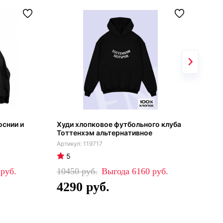
оснии и
Худи хлопковое футбольного клуба
Ром
Тоттенхэм альтернативное
201
119717
5
4
0
10450
6160
52
4290
4