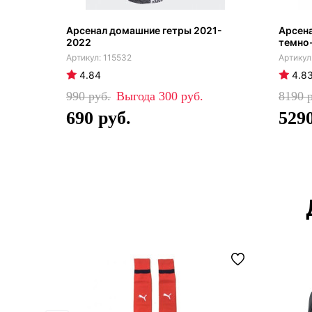
Арсенал домашние гетры 2021-
Арсен
2022
темно-
115532
4.84
4.8
990
300
8190
690
529