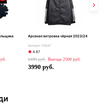
ельщика
Арсенал ветровка чёрная 2023/24
Арс
шта
пол
118247
4.87
4
6490
2500
35
3990
2
ди