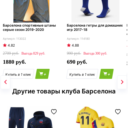
Барселона спортивные штаны
Барселона гетры для домашних
серые сезон 2019-2020
игр 2017-18
113022
114180
4.82
4.88
2709
990
829
300
1880
690
+
+
Другие товары клуба Барселона