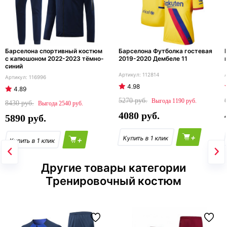
Барселона спортивный костюм
Барселона Футболка гостевая
с капюшоном 2022-2023 тёмно-
2019-2020 Дембеле 11
синий
112814
116996
4.98
4.89
5270
1190
8430
2540
4080
5890
+
+
Другие товары категории
Тренировочный костюм