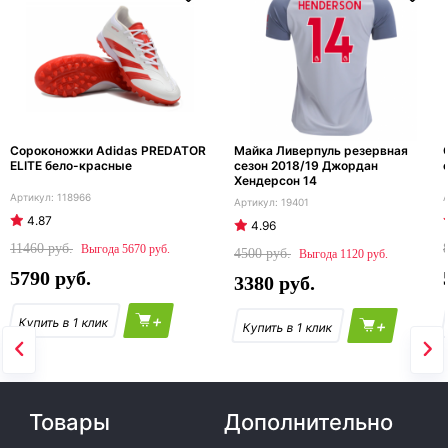
Сороконожки Adidas PREDATOR
Майка Ливерпуль резервная
ELITE бело-красные
сезон 2018/19 Джордан
Хендерсон 14
118966
19401
4.87
4.96
11460
5670
4500
1120
5790
3380
+
+
Товары
Дополнительно